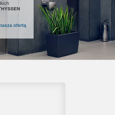
lkich
 THYSSEN
nasza ofertą