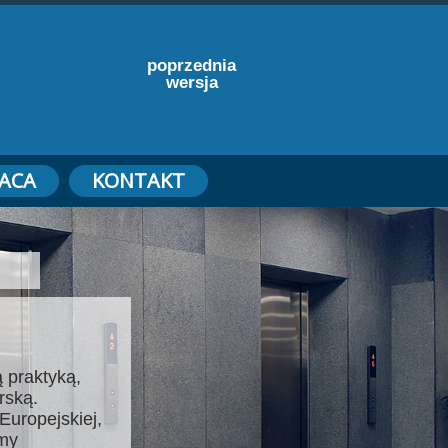
poprzednia
wersja
ACA
KONTAKT
 praktyką,
rską.
Europejskiej,
emy