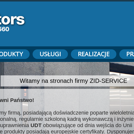
ODUKTY
USŁUGI
REALIZACJE
PR
Witamy na stronach firmy ZID-SERVICE
wni Państwo!
my firmą, posiadającą doświadczenie poparte wieloletnią
jonalną, regularnie szkoloną kadrą wykonawczą i inżynie
uprawnienia
UDT
obowiązujące od dnia wejścia do Unii 
e produkty posiadają europejskie certyfikaty. Dysponuj