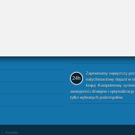
Zapewniamy najwyższy pozio
24h
natychmiastowy dojazd w raz
kraju). Komputerowy system 
awaryjności dźwigów i optymalizacj
tylko wybranych podzespołów.
Kontakt